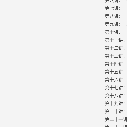
第六讲： 
第七讲： 
第八讲： 
第九讲： 
第十讲： 
第十一讲
第十二讲
第十三讲
第十四讲
第十五讲
第十六讲
第十七讲
第十八讲
第十九讲
第二十讲
第二十一