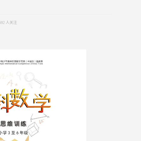
692 人关注