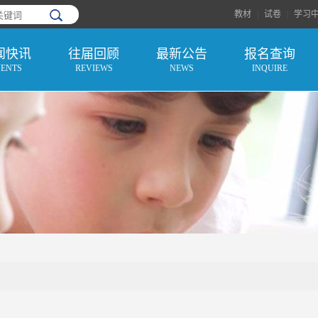
教材
|
试卷
|
学习
闻快讯
往届回顾
最新公告
报名查询
VENTS
REVIEWS
NEWS
INQUIRE