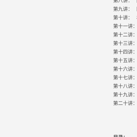
第八讲：
第九讲：
第十讲： 
第十一讲
第十二讲
第十三讲
第十四讲
第十五讲
第十六讲
第十七讲
第十八讲
第十九讲
第二十讲