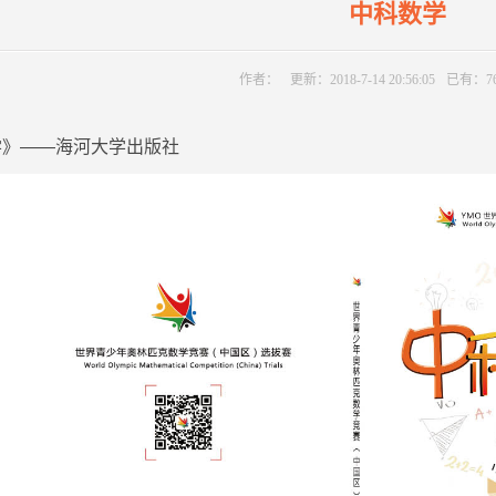
中科数学
作者：
更新：2018-7-14 20:56:05
已有：
7
学》——海河大学出版社