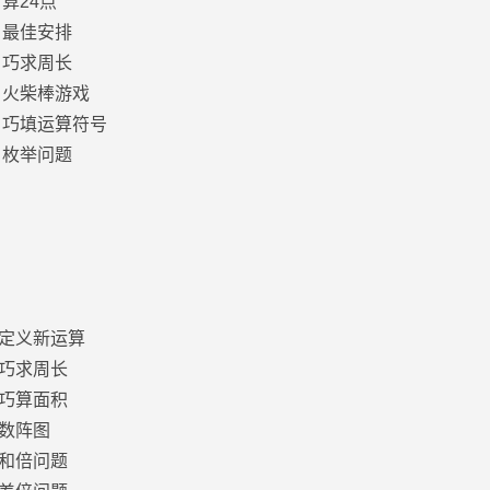
算24点
：最佳安排
：巧求周长
：火柴棒游戏
：巧填运算符号
：枚举问题
定义新运算
巧求周长
巧算面积
数阵图
和倍问题